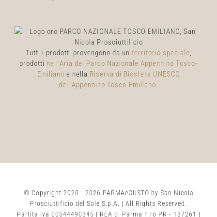
Tutti i prodotti provengono da un
territorio speciale
,
prodotti
nell'Aria del Parco Nazionale Appennino Tosco-
Emiliano
e nella
Riserva di Biosfera UNESCO
dell’Appennino Tosco-Emiliano
.
© Copyright 2020 -
2026 PARMAeGUSTO by San Nicola
Prosciuttificio del Sole S.p.A. | All Rights Reserved.
Partita Iva 00544490345 | REA di Parma n.ro PR - 137261 |