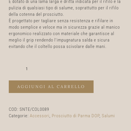
È dotato di una lama larga e dritta indicata per il rifilo e la
pulizia di qualsiasi tipo di salume, soprattutto per il rifilo
della cotenna del prosciutto.
È progettato per tagliare senza resistenza e rifilare in
modo semplice e veloce ma in sicurezza grazie al manico
ergonomico realizzato con materiale che garantisce al
meglio il grip rendendo l’impugnatura salda e sicura
evitando che il coltello possa scivolare dalle mani.
Coltello
da
rifilatura
AGGIUNGI AL CARRELLO
quantità
COD:
SNTE/COL0089
Categorie:
Accessori
,
Prosciutto di Parma DOP
,
Salumi