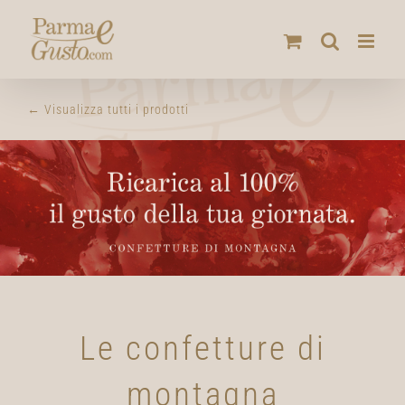
Salta
al
contenuto
← Visualizza tutti i prodotti
Le confetture di
montagna