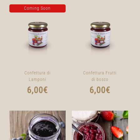
Coming Soon
Confettura di
Confettura Frutti
Lamponi
di bosco
6,00
€
6,00
€