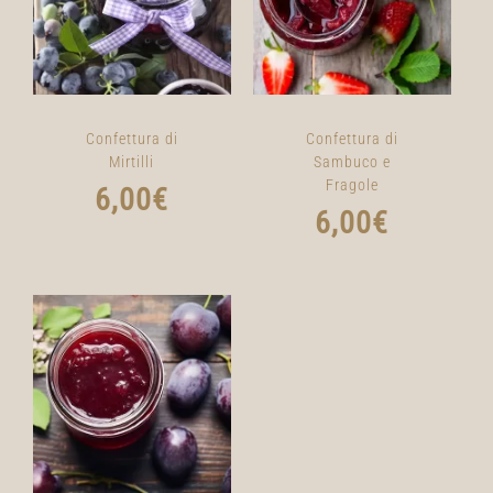
Confettura di
Confettura di
Mirtilli
Sambuco e
Fragole
6,00
€
6,00
€