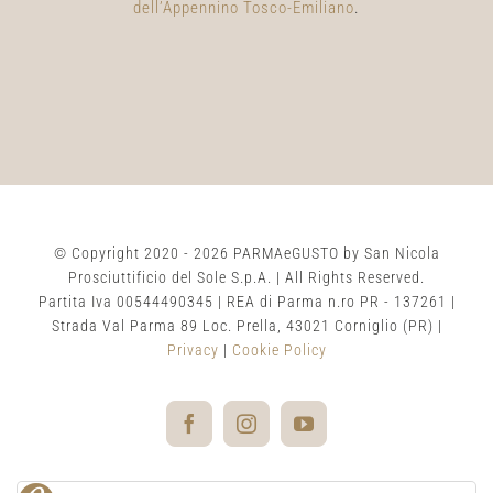
dell’Appennino Tosco-Emiliano
.
© Copyright 2020 -
2026 PARMAeGUSTO by San Nicola
Prosciuttificio del Sole S.p.A. | All Rights Reserved.
Partita Iva 00544490345 | REA di Parma n.ro PR - 137261 |
Strada Val Parma 89 Loc. Prella, 43021 Corniglio (PR) |
Privacy
|
Cookie Policy
Facebook
Instagram
YouTube