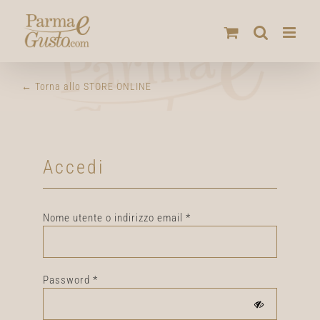
Salta
al
contenuto
← Torna allo STORE ONLINE
Accedi
Richiesto
Nome utente o indirizzo email
*
Richiesto
Password
*